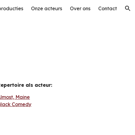
producties
Onze acteurs
Over ons
Contact
ion
epertoire als acteur:
lmost, Maine
Black Comedy