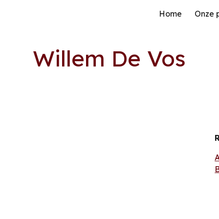
Home
Onze 
ip to main content
Skip to navigat
Willem De Vos
R
A