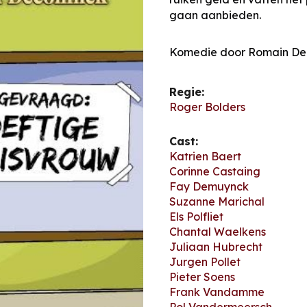
gaan aanbieden.
Komedie door Romain De
Regie:
Roger Bolders
Cast:
Katrien Baert
Corinne Castaing
Fay Demuynck
Suzanne Marichal
Els Polfliet
Chantal Waelkens
Juliaan Hubrecht
Jurgen Pollet
Pieter Soens
Frank Vandamme
Pol Vandermeersch