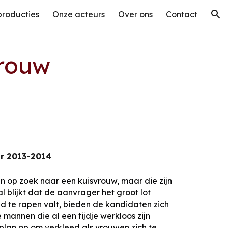
producties
Onze acteurs
Over ons
Contact
ion
vrouw
ar 2013-2014
n op zoek naar een kuisvrouw, maar die zijn
l blijkt dat de aanvrager het groot lot
d te rapen valt, bieden de kandidaten zich
 mannen die al een tijdje werkloos zijn
 plan op om verkleed als vrouwen zich te