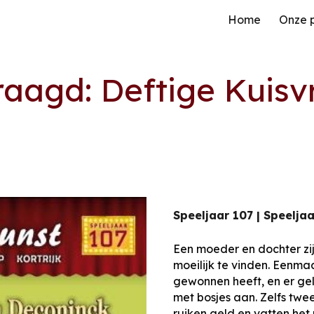
Home
Onze 
ip to main content
Skip to navigat
aagd: Deftige Kuis
Speeljaar 1
07
|
Speelja
Een moeder en dochter zij
moeilijk te vinden. Eenmaa
gewonnen heeft, en er gel
met bosjes aan. Zelfs twee
ruiken geld en vatten het