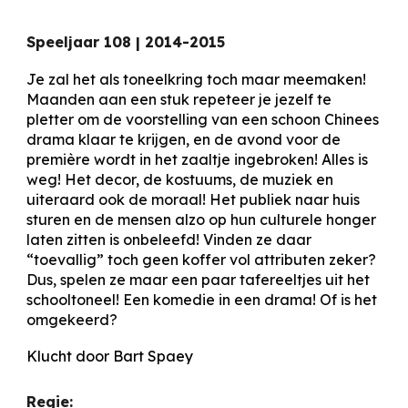
Speeljaar 1
0
8
|
201
4-2015
Je zal het als toneelkring toch maar meemaken!
Maanden aan een stuk repeteer je jezelf te
pletter om de voorstelling van een schoon Chinees
drama klaar te krijgen, en de avond voor de
première wordt in het zaaltje ingebroken! Alles is
weg! Het decor, de kostuums, de muziek en
uiteraard ook de moraal! Het publiek naar huis
sturen en de mensen alzo op hun culturele honger
laten zitten is onbeleefd! Vinden ze daar
“toevallig” toch geen koffer vol attributen zeker?
Dus, spelen ze maar een paar tafereeltjes uit het
schooltoneel! Een komedie in een drama! Of is het
omgekeerd?
Klucht door Bart Spaey
Regie: