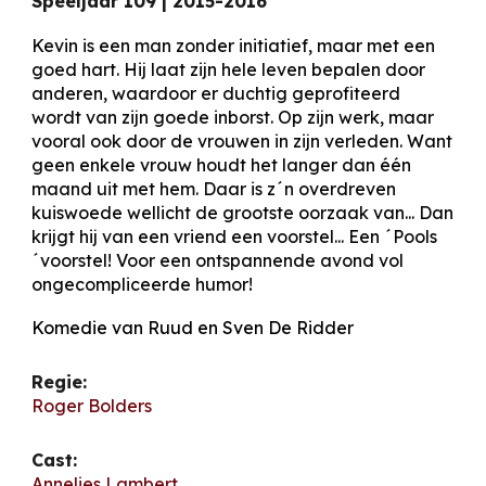
Speeljaar 1
09
|
2015-2016
Kevin is een man zonder initiatief, maar met een
goed hart. Hij laat zijn hele leven bepalen door
anderen, waardoor er duchtig geprofiteerd
wordt van zijn goede inborst. Op zijn werk, maar
vooral ook door de vrouwen in zijn verleden. Want
geen enkele vrouw houdt het langer dan één
maand uit met hem. Daar is z´n overdreven
kuiswoede wellicht de grootste oorzaak van... Dan
krijgt hij van een vriend een voorstel... Een ´Pools
´voorstel! Voor een ontspannende avond vol
ongecompliceerde humor!
Komedie van Ruud en Sven De Ridder
Regie:
Roger Bolders
Cast:
Annelies Lambert